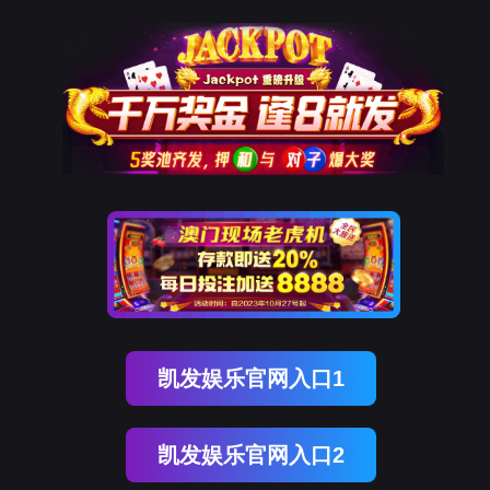
凯发娱乐官网入口1
凯发娱乐官网入口2